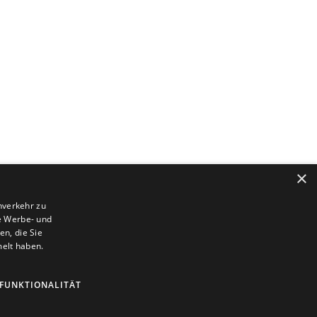
×
nverkehr zu
e Werbe- und
n, die Sie
Impressum
Datenschutzerklärung
melt haben.
FUNKTIONALITÄT