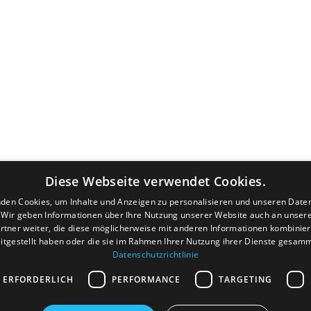
Diese Webseite verwendet Cookies.
den Cookies, um Inhalte und Anzeigen zu personalisieren und unseren Date
. Wir geben Informationen über Ihre Nutzung unserer Website auch an unser
rtner weiter, die diese möglicherweise mit anderen Informationen kombiniere
itgestellt haben oder die sie im Rahmen Ihrer Nutzung ihrer Dienste gesam
Datenschutzrichtlinie
 ERFORDERLICH
PERFORMANCE
TARGETING