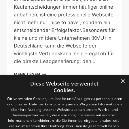
Kaufentscheidungen immer häufiger online
anbahnen, ist eine professionelle Webseite
nicht mehr nur „nice to have“, sondern ein
entscheidender Erfolgsfaktor.Besonders für
kleine und mittlere Unternehmen (KMU) in
Deutschland kann die Webseite der
wichtigste Vertriebskanal sein – egal ob für
die direkte Leadgenerierung, den…
MODERNES
MEHR LESEN
×
WEBDESIGN
Diese Webseite verwendet
MIT
Cookies.
SEO
UND
Wir verwenden Cookies, um Inhalte und Anzeigen zu personalisieren
SEA
und unseren Datenverkehr zu analysieren. Wir geben Informationen
–
über Ihre Nutzung unserer Website auch an unsere Werbe- und
Analysepartner weiter, die diese möglicherweise mit anderen
IHR
Informationen kombinieren, die Sie ihnen bereitgestellt haben oder
WEG
die sie im Rahmen Ihrer Nutzung ihrer Dienste gesammelt haben.
ZUR